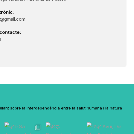
rònic:
0@gmail.com
contacte:
s
lant sobre la interdependència entre la salut humana i la natura