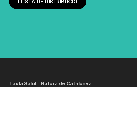
LLISTA DE DISTRIBUCIÓ
Taula Salut i Natura de Catalunya
info@taulasalutinatura.cat
Tel. 605561137
Política de privadesa