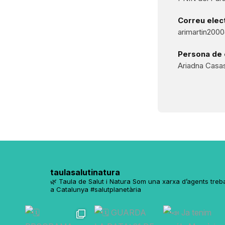
Correu elect
arimartin200
Persona de 
Ariadna Casa
taulasalutinatura
🌿 Taula de Salut i Natura
Som una xarxa d’agents trebal
a Catalunya
#salutplanetària