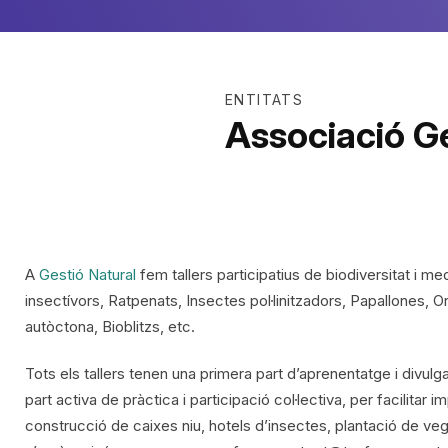
ENTITATS
Associació Ge
A
Gestió Natural
fem tallers participatius de biodiversitat i 
insectívors, Ratpenats, Insectes pol·linitzadors, Papallones, O
autòctona, Bioblitzs, etc.
Tots els tallers tenen una primera part d’aprenentatge i divu
part activa de pràctica i participació col·lectiva, per facilita
construcció de caixes niu, hotels d’insectes, plantació de v