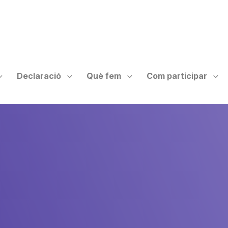
Declaració
Què fem
Com participar