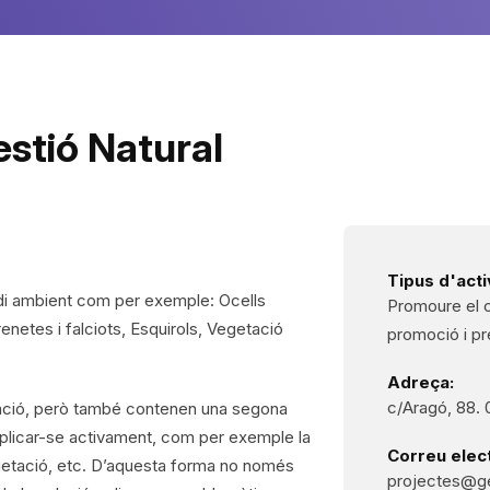
stió Natural
Tipus d'activ
medi ambient com per exemple: Ocells
Promoure el c
renetes i falciots, Esquirols, Vegetació
promoció i pr
Adreça:
c/Aragó, 88. 
lgació, però també contenen una segona
r implicar-se activament, com per exemple la
Correu elect
egetació, etc. D’aquesta forma no només
projectes@ge