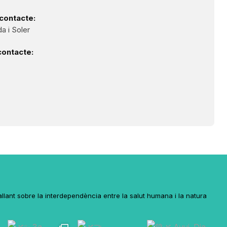
contacte:
a i Soler
contacte:
lant sobre la interdependència entre la salut humana i la natura