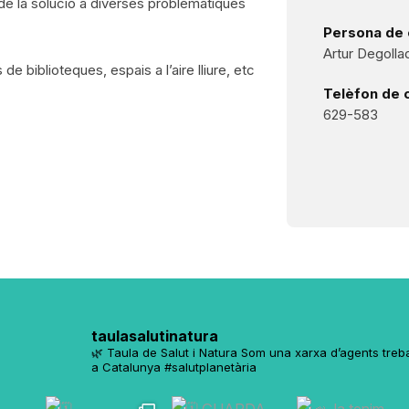
de la solució a diverses problemàtiques
Persona de 
Artur Degollad
e biblioteques, espais a l’aire lliure, etc
Telèfon de 
629-583
taulasalutinatura
🌿 Taula de Salut i Natura
Som una xarxa d’agents trebal
a Catalunya
#salutplanetària