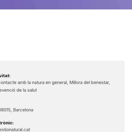
itat:
ontacte amb la natura en general, Millora del benestar,
evenció de la salut
08015, Barcelona
rònic:
stionatural.cat