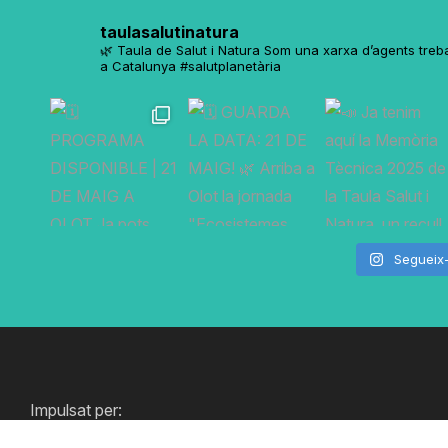
taulasalutinatura
🌿 Taula de Salut i Natura
Som una xarxa d’agents trebal
a Catalunya
#salutplanetària
Segueix
Impulsat per: