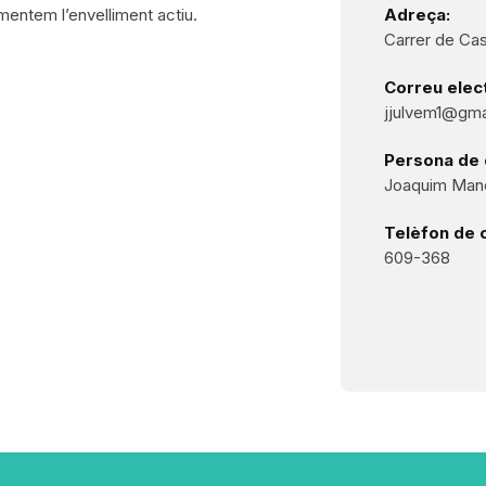
mentem l’envelliment actiu.
Adreça:
Carrer de Cas
Correu elect
jjulvem1@gma
Persona de 
Joaquim Mane
Telèfon de 
609-368