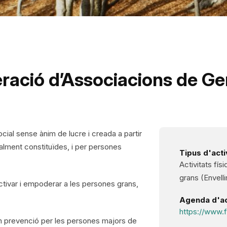
ració d’Associacions de Ge
ocial sense ànim de lucre i creada a partir
alment constituïdes, i per persones
Tipus d'activ
Activitats fís
grans (Envelli
ctivar i empoderar a les persones grans,
Agenda d'act
https://www.
em prevenció per les persones majors de