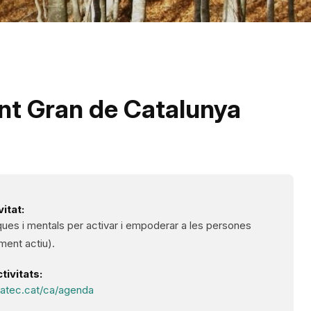
nt Gran de Catalunya
itat:
iques i mentals per activar i empoderar a les persones
ment actiu).
ivitats:
fatec.cat/ca/agenda