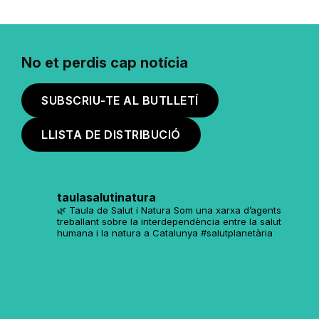
No et perdis cap notícia
SUBSCRIU-TE AL BUTLLETÍ
LLISTA DE DISTRIBUCIÓ
taulasalutinatura
🌿 Taula de Salut i Natura
Som una xarxa d’agents
treballant sobre la interdependència entre la salut
humana i la natura a Catalunya
#salutplanetària