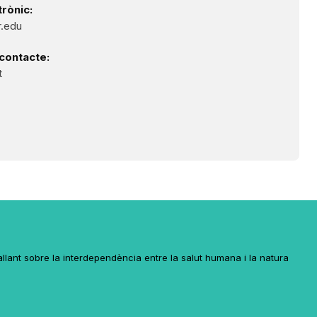
rònic:
.edu
contacte:
t
lant sobre la interdependència entre la salut humana i la natura