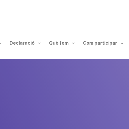
Declaració
Què fem
Com participar