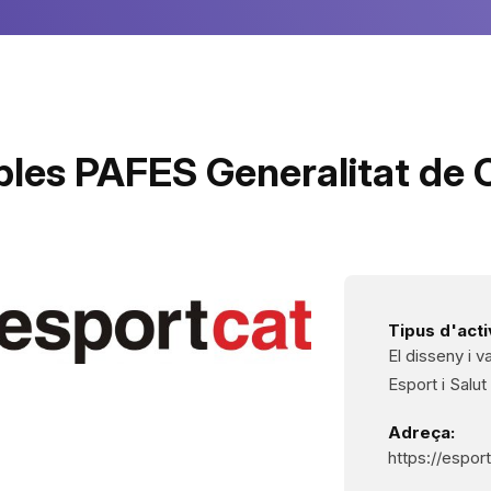
bles PAFES Generalitat de 
Tipus d'activ
El disseny i v
Esport i Salu
Adreça:
https://esport