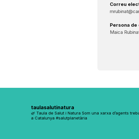
Correu elect
mrubinat@car
Persona de 
Maica Rubina
taulasalutinatura
🌿 Taula de Salut i Natura
Som una xarxa d’agents trebal
a Catalunya
#salutplanetària