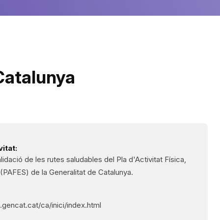
Catalunya
itat:
alidació de les rutes saludables del Pla d'Activitat Física,
t (PAFES) de la Generalitat de Catalunya.
.gencat.cat/ca/inici/index.html