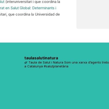
lut
(interuniversitari i que coordina la
at en Salut Global: Determinants i
rsitari, que coordina la Universidad de
taulasalutinatura
🌿 Taula de Salut i Natura
Som una xarxa d’agents trebal
a Catalunya
#salutplanetària