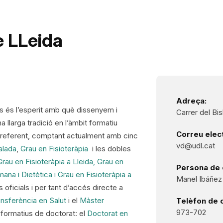
e LLeida
Adreça:
nes és l’esperit amb què dissenyem i
Carrer del Bi
a llarga tradició en l’àmbit formatiu
Correu elect
re referent, comptant actualment amb cinc
vd@udl.cat
alada
,
Grau en Fisioteràpia
i les dobles
 Grau en Fisioteràpia a Lleida,
Grau en
Persona de 
ana i Dietètica i Grau en Fisioteràpia a
Manel Ibáñez
 oficials i per tant d’accés directe a
ansferència en Salut
i el
Màster
Telèfon de 
973-702
is formatius de doctorat: el
Doctorat en