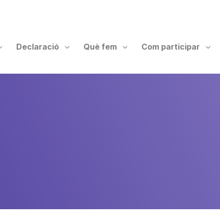
Declaració
Què fem
Com participar