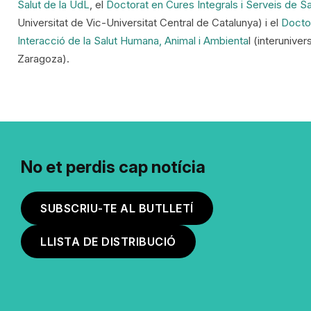
Salut de la UdL
, el
Doctorat en Cures Integrals i Serveis de Sa
Universitat de Vic-Universitat Central de Catalunya) i el
Doctor
Interacció de la Salut Humana, Animal i Ambienta
l (interunive
Zaragoza).
No et perdis cap notícia
SUBSCRIU-TE AL BUTLLETÍ
LLISTA DE DISTRIBUCIÓ