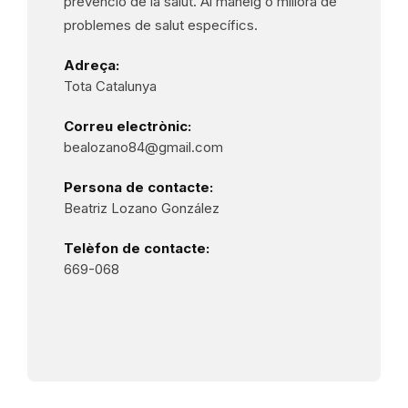
prevenció de la salut. Al maneig o millora de
problemes de salut específics.
Adreça:
Tota Catalunya
Correu electrònic:
bealozano84@gmail.com
Persona de contacte:
Beatriz Lozano González
Telèfon de contacte:
669-068