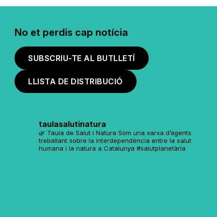
No et perdis cap notícia
SUBSCRIU-TE AL BUTLLETÍ
LLISTA DE DISTRIBUCIÓ
taulasalutinatura
🌿 Taula de Salut i Natura
Som una xarxa d’agents
treballant sobre la interdependència entre la salut
humana i la natura a Catalunya
#salutplanetària