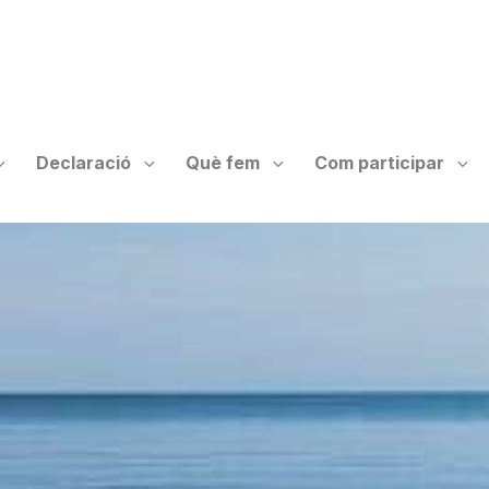
Declaració
Què fem
Com participar