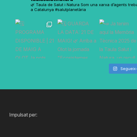
🌿 Taula de Salut i Natura
Som una xarxa d’agents trebal
a Catalunya
#salutplanetària
Segueix
Impulsat per: