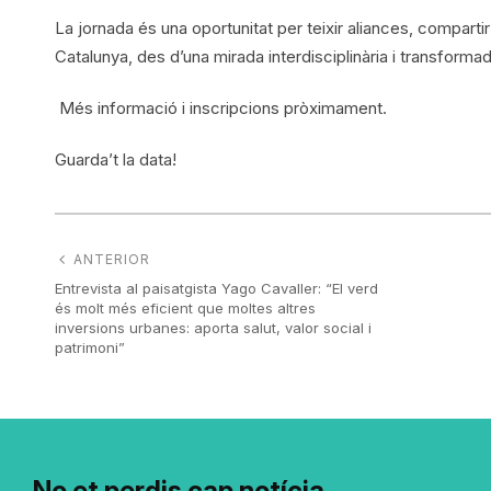
La jornada és una oportunitat per teixir aliances, compartir
Catalunya, des d’una mirada interdisciplinària i transforma
Més informació i inscripcions pròximament.
Guarda’t la data!
ANTERIOR
Entrevista al paisatgista Yago Cavaller: “El verd
és molt més eficient que moltes altres
inversions urbanes: aporta salut, valor social i
patrimoni”
No et perdis cap notícia