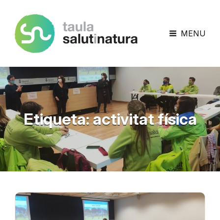
Taula Salut I Natura
MENU
Etiqueta:
activitat física