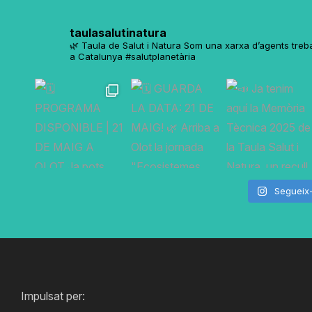
taulasalutinatura
🌿 Taula de Salut i Natura
Som una xarxa d’agents trebal
a Catalunya
#salutplanetària
Segueix
Impulsat per: