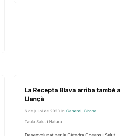
La Recepta Blava arriba també a
Llançà
6 de juliol de 2023
In
General
,
Girona
Taula Salut i Natura
Desenvolupat per la Càtedra Oceans i Salut