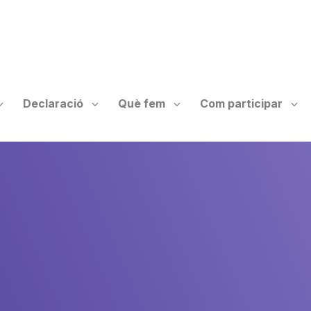
Declaració
Què fem
Com participar