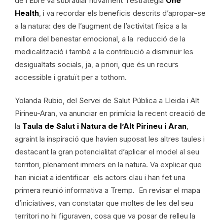
de l’Ebre va subratllar novament l’estratègia
One
Health
, i va recordar els beneficis descrits d’apropar-se
a la natura: des de l’augment de l’activitat física a la
millora del benestar emocional, a la reducció de la
medicalització i també a la contribució a disminuir les
desigualtats socials, ja, a priori, que és un recurs
accessible i gratuït per a tothom.
Yolanda Rubio, del Servei de Salut Pública a Lleida i Alt
Pirineu-Aran, va anunciar en primícia la recent creació de
la
Taula de Salut i Natura de l’Alt Pirineu i Aran
,
agraint la inspiració que havien suposat les altres taules i
destacant la gran potencialitat d’aplicar el model al seu
territori, plenament immers en la natura. Va explicar que
han iniciat a identificar els actors clau i han fet una
primera reunió informativa a Tremp. En revisar el mapa
d’iniciatives, van constatar que moltes de les del seu
territori no hi figuraven, cosa que va posar de relleu la