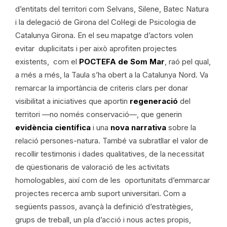
d’entitats del territori com Selvans, Silene, Batec Natura
i la delegació de Girona del Col·legi de Psicologia de
Catalunya Girona. En el seu mapatge d’actors volen
evitar duplicitats i per això aprofiten projectes
existents, com el
POCTEFA de Som Mar
, raó pel qual,
a més a més, la Taula s’ha obert a la Catalunya Nord. Va
remarcar la importància de criteris clars per donar
visibilitat a iniciatives que aportin
regeneració
del
territori —no només conservació—, que generin
evidència científica
i una
nova narrativa
sobre la
relació persones-natura. També va subratllar el valor de
recollir testimonis i dades qualitatives, de la necessitat
de qüestionaris de valoració de les activitats
homologables, així com de les oportunitats d’emmarcar
projectes recerca amb suport universitari. Com a
següents passos, avançà la definició d’estratègies,
grups de treball, un pla d’acció i nous actes propis,