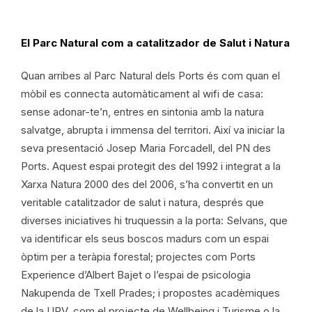
El Parc Natural com a catalitzador de Salut i Natura
Quan arribes al Parc Natural dels Ports és com quan el
mòbil es connecta automàticament al wifi de casa:
sense adonar-te’n, entres en sintonia amb la natura
salvatge, abrupta i immensa del territori. Així va iniciar la
seva presentació Josep Maria Forcadell, del PN des
Ports. Aquest espai protegit des del 1992 i integrat a la
Xarxa Natura 2000 des del 2006, s’ha convertit en un
veritable catalitzador de salut i natura, després que
diverses iniciatives hi truquessin a la porta: Selvans, que
va identificar els seus boscos madurs com un espai
òptim per a teràpia forestal; projectes com Ports
Experience d’Albert Bajet o l’espai de psicologia
Nakupenda de Txell Prades; i propostes acadèmiques
de la URV, com el projecte de Wellbeing i Turisme o la