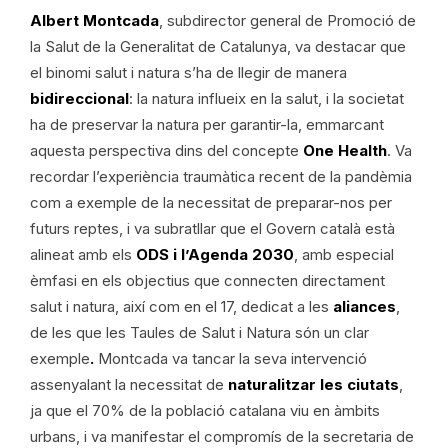
Albert Montcada
, subdirector general de Promoció de
la Salut de la Generalitat de Catalunya, va destacar que
el binomi salut i natura s’ha de llegir de manera
bidireccional
: la natura influeix en la salut, i la societat
ha de preservar la natura per garantir-la, emmarcant
aquesta perspectiva dins del concepte
One Health
. Va
recordar l’experiència traumàtica recent de la pandèmia
com a exemple de la necessitat de preparar-nos per
futurs reptes, i va subratllar que el Govern català està
alineat amb els
ODS i l’Agenda 2030
, amb especial
èmfasi en els objectius que connecten directament
salut i natura, així com en el 17, dedicat a les
aliances
,
de les que les Taules de Salut i Natura són un clar
exemple
.
Montcada va tancar la seva intervenció
assenyalant la necessitat de
naturalitzar les ciutats
,
ja que el 70% de la població catalana viu en àmbits
urbans, i va manifestar el compromís de la secretaria de