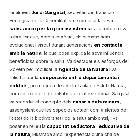
Finalment
Jordi Sargatal
, secretari de Transició
Ecològica de la Generalitat, va expressar la seva
satisfacció per la gran assistència
a la trobada i va
subratllar que, com a espècie, els humans hem
evolucionat i viscut durant generacions
en contacte
amb la natura
, la qual cosa explica la seva influència
beneficiosa sobre la salut. Va destacar els esforços del
Govern per impulsar la
Agència de la Natura
i va
felicitar per la
cooperació entre departaments i
entitats
, promoguda des de la Taula de Salut i Natura,
com un exemple de col·laboració intersectorial. Sargatal
va recordar el concepte dels
canaris dels miners
,
assenyalant que les espècies actuen com a alertes de
l’estat de la biodiversitat i de la salut ambiental, i va
posar en relleu la
capacitat seductora i educativa de
la natura
, il·lustrada amb l’experiència d’una cria de