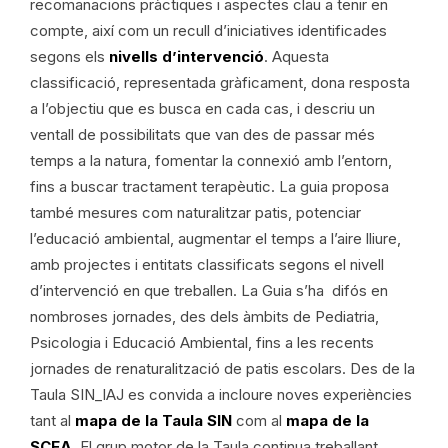
recomanacions pràctiques i aspectes clau a tenir en
compte, així com un recull d’iniciatives identificades
segons els
nivells d’intervenció
. Aquesta
classificació, representada gràficament, dona resposta
a l’objectiu que es busca en cada cas, i descriu un
ventall de possibilitats que van des de passar més
temps a la natura, fomentar la connexió amb l’entorn,
fins a buscar tractament terapèutic. La guia proposa
també mesures com naturalitzar patis, potenciar
l’educació ambiental, augmentar el temps a l’aire lliure,
amb projectes i entitats classificats segons el nivell
d’intervenció en que treballen. La Guia s’ha difós en
nombroses jornades, des dels àmbits de Pediatria,
Psicologia i Educació Ambiental, fins a les recents
jornades de renaturalització de patis escolars. Des de la
Taula SIN_IAJ es convida a incloure noves experiències
tant al
mapa de la Taula SIN
com al
mapa de la
SCEA
. El grup motor de la Taula continua treballant,