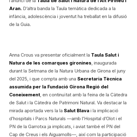
l’anunci de la
Taula de Salut i Natura de l’Alt Pirineu i
Aran.
D’altra banda la Taula temàtica dedicada a la
infància, adolescència i joventut ha treballat en la difusió
de la Guia.
Anna Crous va presentar oficialment la
Taula Salut i
Natura de les comarques gironines
, inaugurada
durant la Setmana de la Natura Urbana de Girona el juny
del 2025, i que compta amb una
Secretaria Tècnica
assumida per la Fundació Girona Regió del
Coneixement
, en continuïtat amb la feina de la Càtedra
de Salut i la Càtedra de Patrimoni Natural. Va destacar la
mirada aportada vers la la
Salut Blava
i la implicació
d’hospitals i Parcs Naturals —amb l’Hospital d’Olot i el
PN de la Garrotxa ja implicats, i aviat també el PN del
Cap de Creus i els Aiguamolls—, així com la participació