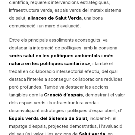
científica, requereix intervencions estratègiques,
infraestructura verda, espais verds del mateix sistema
de salut,
aliances de Salut Verda
, una bona
comunicació i un marc d’avaluació.
Entre els principals assoliments aconseguits, va
destacar la integració de polítiques, amb la consigna
«més salut en les polítiques ambientals i més
natura en les polítiques sanitàries»
, i també el
treball en col·laboració intersectorial efectiu, del qual
destaca l’interès a aconseguir col·laboracions reduïdes
però profundes. També va destacar les accions
tangibles com la
Creació d’espais
, demostrant el valor
dels espais verds i la infraestructura verda i
desenvolupant estratègies i polítiques d’espai obert, d’
Espais verds del Sistema de Salut,
incloent-hi el
mapatge d’espais, projectes demostratius, i l’avaluació
del seu ús i valor, i les accions de
Salut verda
, en