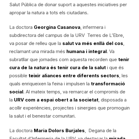
Salut Pública de donar suport a aquestes iniciatives per
apropar la natura a tots els ciutadans.
La doctora
Georgina Casanova
, infermera i
subdirectora del campus de la URV Terres de L’Ebre,
va posar de relleu que la
salut va més enllà del cos
,
reclamant una mirada més
humana i integral
. Va
subratllar que jornades com aquesta recorden que
tenir
cura de la natura és tenir cura de la salut
i que és
possible
teixir aliances entre diferents sectors
, les
quals enriqueixen la feina i impulsen la
transformació
social
. Al mateix temps, va remarcar el compromís de
la
URV com a espai obert a la societat
, disposada a
acollir experiències, projectes i sinergies que promoguin
la salut i el benestar comunitari.
La doctora
Maria Dolors Burjales
, Degana de la
Facultat d’Infermeria de la URV, va destacar la
mirada