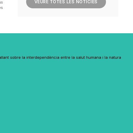
VEURE TOTES LES NOTÍCIES
us
es
lant sobre la interdependència entre la salut humana i la natura