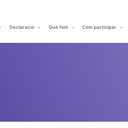
Declaració
Què fem
Com participar