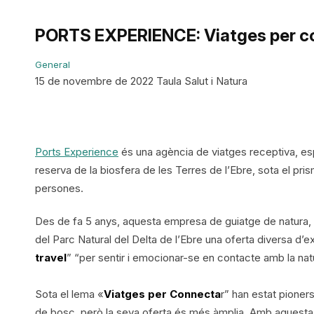
PORTS EXPERIENCE: Viatges per c
General
15 de novembre de 2022 Taula Salut i Natura
Ports Experience
és una agència de viatges receptiva, es
reserva de la biosfera de les Terres de l’Ebre, sota el pris
persones.
Des de fa 5 anys, aquesta empresa de guiatge de natura, im
del Parc Natural del Delta de l’Ebre una oferta diversa d’e
travel
” “per sentir i emocionar-se en contacte amb la natura
Sota el lema «
Viatges per Connecta
r” han estat pioner
de bosc, però la seva oferta és més àmplia. Amb aquesta 