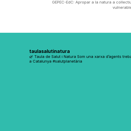
GEPEC-EdC: Apropar a la natura a col·lecti
vulnerabl
taulasalutinatura
🌿 Taula de Salut i Natura
Som una xarxa d’agents trebal
a Catalunya
#salutplanetària