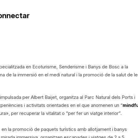
onnectar
pecialitzada en Ecoturisme, Senderisme i Banys de Bosc a la
ma de la immersió en el medi natural i la promoció de la salut de l
pulsada per Albert Baijet, organitza al Parc Natural dels Ports i
xperiències i activitats orientades en el que anomenen un “
mindfu
», per recuperar la vitalitat o “per fer un viatge interior”.
s en la promoció de paquets turístics amb allotjament i banys
mirada immersiva, organitzen escapades i viatges de 2 a 5