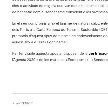
dies o activitats de mig dia que van des del turisme actiu 
de benestar com el senderisme conscient o les vivències d
En el seu compromís amb el turisme de natura i salut, entre
dels Ports a la Carta Europea de Turisme Sostenible (CETS),
promoció d’aquest tipus de turisme en esdeveniments com 
aquest any a «Salut i Ecoturisme”.
Per fer visible aquesta aposta, disposen de la
certificac
l’Agenda 2030, i de les marques «Ecoturisme» i «Senderi
ANTERIOR