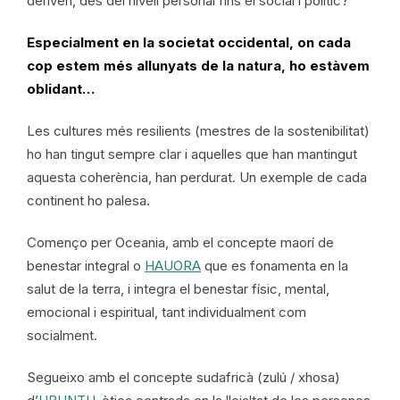
deriven, des del nivell personal fins el social i polític?
Especialment en la societat occidental, on cada
cop estem més allunyats de la natura, ho estàvem
oblidant…
Les cultures més resilients (mestres de la sostenibilitat)
ho han tingut sempre clar i aquelles que han mantingut
aquesta coherència, han perdurat. Un exemple de cada
continent ho palesa.
Començo per Oceania, amb el concepte maorí de
benestar integral o
HAUORA
que es fonamenta en la
salut de la terra, i integra el benestar físic, mental,
emocional i espiritual, tant individualment com
socialment.
Segueixo amb el concepte sudafricà (zulú / xhosa)