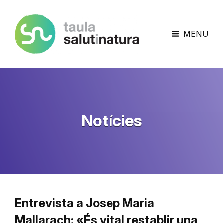
Taula Salut I Natura
MENU
Notícies
Entrevista a Josep Maria
Mallarach: «És vital restablir una