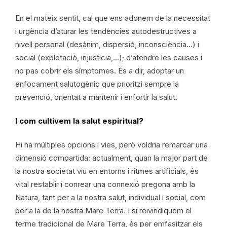
En el mateix sentit, cal que ens adonem de la necessitat
i urgència d’aturar les tendències autodestructives a
nivell personal (desànim, dispersió, inconsciència…) i
social (explotació, injustícia,…); d’atendre les causes i
no pas cobrir els símptomes. És a dir, adoptar un
enfocament salutogènic que prioritzi sempre la
prevenció, orientat a mantenir i enfortir la salut.
I com cultivem la salut espiritual?
Hi ha múltiples opcions i vies, però voldria remarcar una
dimensió compartida: actualment, quan la major part de
la nostra societat viu en entorns i ritmes artificials, és
vital restablir i conrear una connexió pregona amb la
Natura, tant per a la nostra salut, individual i social, com
per a la de la nostra Mare Terra. I si reivindiquem el
terme tradicional de Mare Terra, és per emfasitzar els