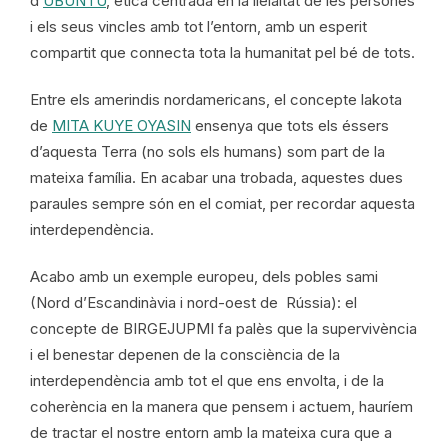
d’
UBUNTU
, ètica centrada en la lleialtat de les persones
i els seus vincles amb tot l’entorn, amb un esperit
compartit que connecta tota la humanitat pel bé de tots.
Entre els amerindis nordamericans, el concepte lakota
de
MITA KUYE OYASIN
ensenya que tots els éssers
d’aquesta Terra (no sols els humans) som part de la
mateixa família. En acabar una trobada, aquestes dues
paraules sempre són en el comiat, per recordar aquesta
interdependència.
Acabo amb un exemple europeu, dels pobles sami
(Nord d’Escandinàvia i nord-oest de Rússia): el
concepte de BIRGEJUPMI fa palès que la supervivència
i el benestar depenen de la consciència de la
interdependència amb tot el que ens envolta, i de la
coherència en la manera que pensem i actuem, hauríem
de tractar el nostre entorn amb la mateixa cura que a