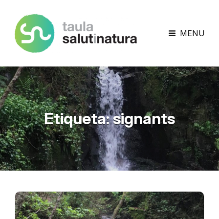
Taula Salut I Natura
MENU
Etiqueta:
signants